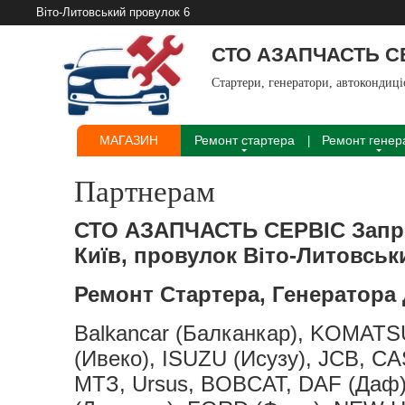
Віто-Литовський провулок 6
СТО АЗАПЧАСТЬ 
Стартери, генератори, автокондиц
МАГАЗИН
Ремонт стартера
Ремонт генер
Партнерам
СТО АЗАПЧАСТЬ СЕРВІС
Запр
Київ, провулок Віто-Литовськ
Ремонт Стартера, Генератора д
Balkancar (Балканкар), KOMATS
(Ивеко), ISUZU (Исузу), JCB, C
МТЗ, Ursus, BOBCAT, DAF (Даф)