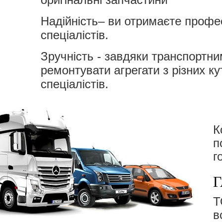
Надійність– ви отримаєте профес
спеціалістів.
Зручність - завдяки транспортн
ремонтувати агрегати з різних ку
спеціалістів.
К
п
г
Г
в