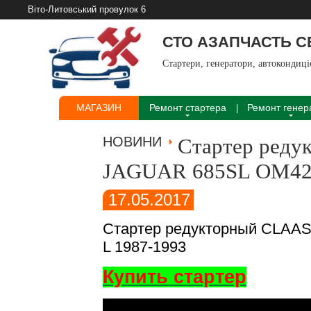
Віто-Литовський провулок 6
СТО АЗАПЧАСТЬ 
Стартери, генератори, автокондиц
МАГАЗИН
Ремонт стартера
Ремонт генер
НОВИНИ
Стартер реду
JAGUAR 685SL OM421A
17.05.2017
Стартер редукторный CLAAS 
L 1987-1993
Купить стартер