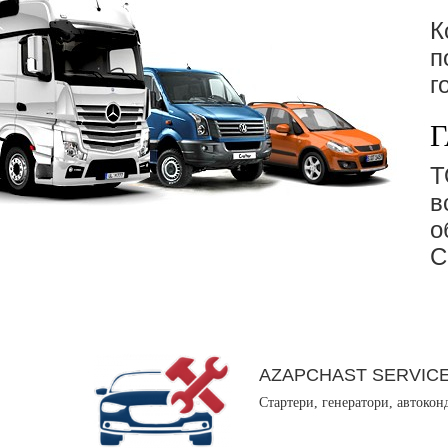
К
п
г
Г
в
о
С
AZAPCHAST SERVIC
Стартери, генератори, автокон