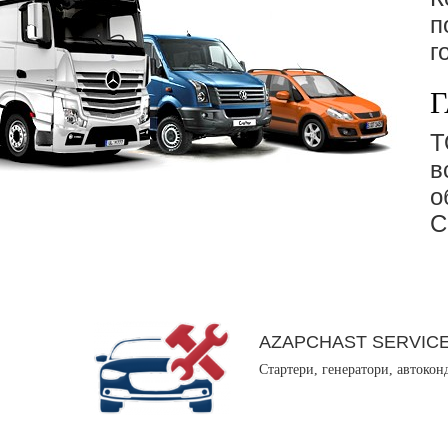
п
г
Г
в
о
С
AZAPCHAST SERVIC
Стартери, генератори, автокон