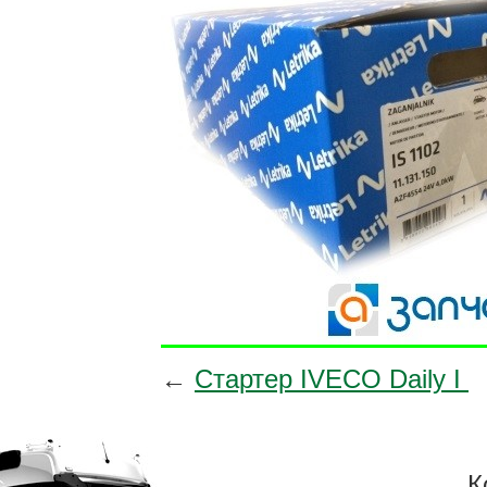
←
Стартер IVECO Daily I
К