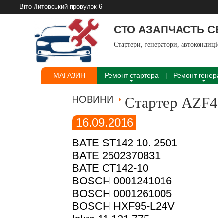
Віто-Литовський провулок 6
СТО АЗАПЧАСТЬ 
Стартери, генератори, автокондиц
МАГАЗИН
Ремонт стартера
Ремонт генер
НОВИНИ
Стартер AZF
16.09.2016
BATE ST142 10. 2501
BATE 2502370831
BATE СТ142-10
BOSCH 0001241016
BOSCH 0001261005
BOSCH HХF95-L24V