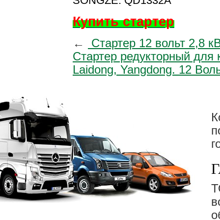
SONGZE: QD1332A
Купить стартер
←
Стартер 12 вольт 2,8 
Стартер редукторный для к
Laidong, Yangdong. 12 Вол
К
п
г
Г
в
о