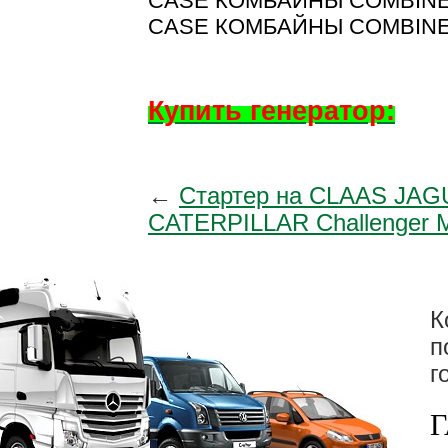
CASE КОМБАЙНЫ COMBINES 9
CASE КОМБАЙНЫ COMBINES 81
Купить генератор:
←
Стартер на CLAAS JA
CATERPILLAR Challenger
К
п
г
Г