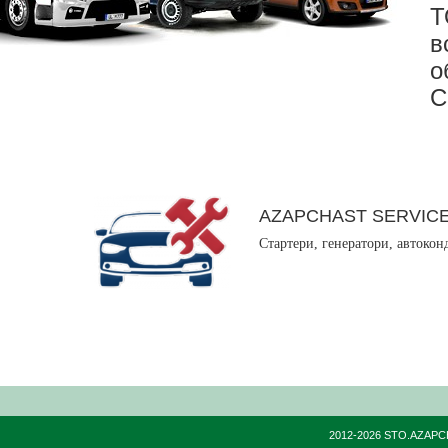
в
о
С
AZAPCHAST SERVIC
Стартери, генератори, автокон
2012-2026 STO.AZAPC