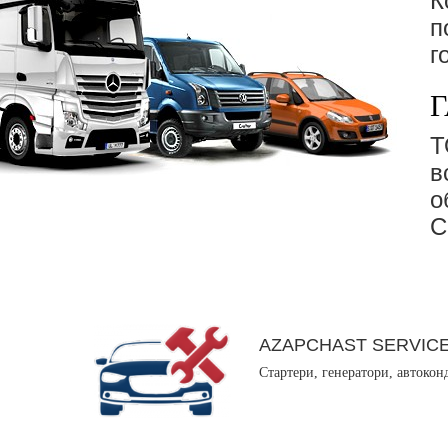
К
п
г
Г
в
о
С
AZAPCHAST SERVIC
Стартери, генератори, автокон