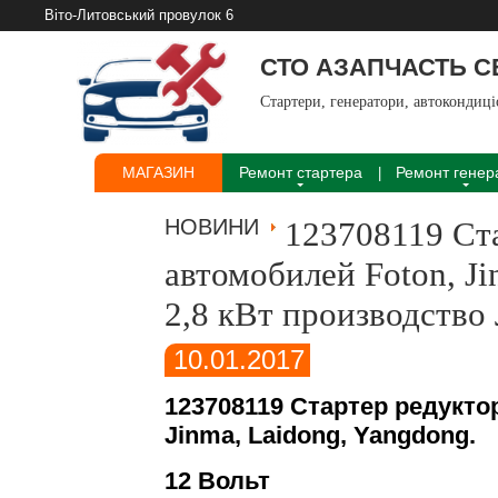
Віто-Литовський провулок 6
СТО АЗАПЧАСТЬ 
Стартери, генератори, автокондиц
МАГАЗИН
Ремонт стартера
Ремонт генер
НОВИНИ
123708119 Ста
автомобилей Foton, Ji
2,8 кВт производство
10.01.2017
123708119 Стартер редукто
Jinma, Laidong, Yangdong.
12 Вольт